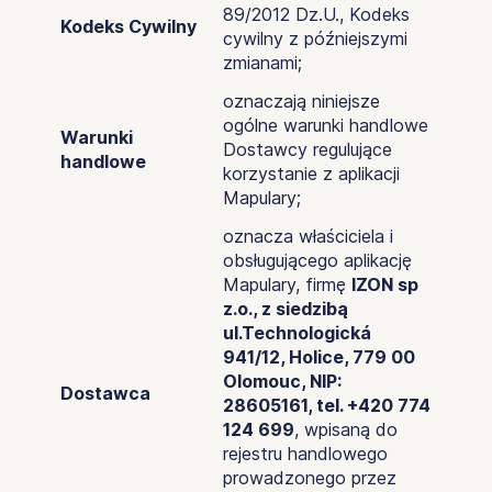
89/2012 Dz.U., Kodeks
Kodeks Cywilny
cywilny z późniejszymi
zmianami;
oznaczają niniejsze
ogólne warunki handlowe
Warunki
Dostawcy regulujące
handlowe
korzystanie z aplikacji
Mapulary;
oznacza właściciela i
obsługującego aplikację
Mapulary, firmę
IZON sp
z.o., z siedzibą
ul.Technologická
941/12, Holice, 779 00
Olomouc, NIP:
Dostawca
28605161, tel. +420 774
124 699
, wpisaną do
rejestru handlowego
prowadzonego przez