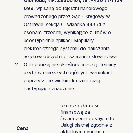
Olomouc, NIP: 28605161, tel. +420 774 124
699
, wpisaną do rejestru handlowego
prowadzonego przez Sąd Okręgowy w
Ostrawie, sekcja C, wkładka 44354 a
osobami trzecimi, wynikające z umów o
udostępnienie aplikacji Mapulary,
elektronicznego systemu do nauczania
języków obcych i poszerzania słownictwa.
O ile poniżej nie określono inaczej, terminy
użyte w niniejszych ogólnych warunkach,
poprzedzone wielkimi literami, mają
następujące znaczenie:
oznacza płatność
finansową za
świadczenie dostępu do
Usługi płatnej zgodnie z
Cena
aktualnym cennikiem