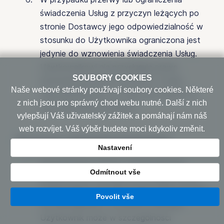
świadczenia Usług z przyczyn leżących po
stronie Dostawcy jego odpowiedzialność w
stosunku do Użytkownika ograniczona jest
jedynie do wznowienia świadczenia Usług.
Użytkownikowi nie przysługuje prawo
SOUBORY COOKIES
dochodzenia innych roszczeń z tytułu
Naše webové stránky používají soubory cookies. Některé
odpowiedzialności za wady lub szkody (w
z nich jsou pro správný chod webu nutné. Další z nich
tym utraconych korzyści).
vylepšují Váš uživatelský zážitek a pomáhají nám náš
web rozvíjet. Váš výběr budete moci kdykoliv změnit.
VIII. Prawa i obowiązki Użytkownika
Nastavení
Na podstawie Umowy Użytkownik jest
Odmítnout vše
uprawniony do dostępu do swojego Konta
Użytkownika i do treści Usług, które zostaną
Povolit vše
mu udostępnione. Z poziomu interfejsu
Użytkownik może w szczególności